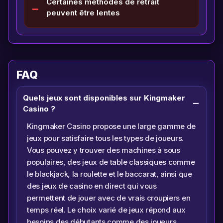
Certaines méthodes de retrait
peuvent être lentes
FAQ
Quels jeux sont disponibles sur Kingmaker
Casino ?
Kingmaker Casino propose une large gamme de
jeux pour satisfaire tous les types de joueurs.
Vous pouvez y trouver des machines à sous
populaires, des jeux de table classiques comme
le blackjack, la roulette et le baccarat, ainsi que
des jeux de casino en direct qui vous
permettent de jouer avec de vrais croupiers en
temps réel. Le choix varié de jeux répond aux
besoins des débutants comme des joueurs