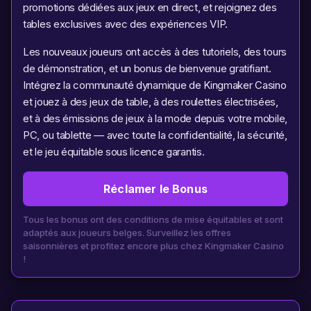
promotions dédiées aux jeux en direct, et rejoignez des
tables exclusives avec des expériences VIP.
Les nouveaux joueurs ont accès à des tutoriels, des tours
de démonstration, et un bonus de bienvenue gratifiant.
Intégrez la communauté dynamique de Kingmaker Casino
et jouez à des jeux de table, à des roulettes électrisées,
et à des émissions de jeux à la mode depuis votre mobile,
PC, ou tablette — avec toute la confidentialité, la sécurité,
et le jeu équitable sous licence garantis.
Réclamer le Bonus
Tous les bonus ont des conditions de mise équitables et sont
adaptés aux joueurs belges. Surveillez les offres
saisonnières et profitez encore plus chez Kingmaker Casino
!