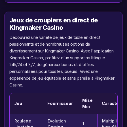
Jeux de croupiers en direct de
Kingmaker Casino
Découvrez une variété de jeux de table en direct
passionnants et de nombreuses options de
divertissement sur Kingmaker Casino. Avec l'application
Kingmaker Casino, profitez d'un support multilingue
24h/24 et 7j/7, de généreux bonus et d'offres
personnalisées pour tous les joueurs. Vivez une
expérience de jeu équitable et sans pareille à Kingmaker
Casino.
Mise
Jeu
Fournisseur
Caractérist
Min
Roulette
Evolution
Multiplicate
1
Lightning
Gaming
jusqu'à 500