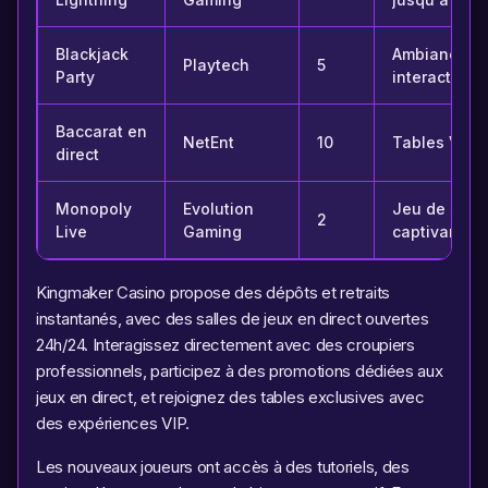
Blackjack
Ambiance fe
Playtech
5
Party
interactive
Baccarat en
NetEnt
10
Tables VIP e
direct
Monopoly
Evolution
Jeu de soci
2
Live
Gaming
captivant en
Kingmaker Casino propose des dépôts et retraits
instantanés, avec des salles de jeux en direct ouvertes
24h/24. Interagissez directement avec des croupiers
professionnels, participez à des promotions dédiées aux
jeux en direct, et rejoignez des tables exclusives avec
des expériences VIP.
Les nouveaux joueurs ont accès à des tutoriels, des