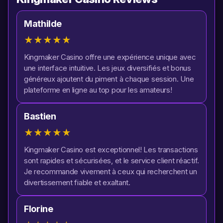
Mathilde
★
★
★
★
★
Kingmaker Casino offre une expérience unique avec
une interface intuitive. Les jeux diversifiés et bonus
généreux ajoutent du piment à chaque session. Une
plateforme en ligne au top pour les amateurs!
Bastien
★
★
★
★
★
Kingmaker Casino est exceptionnel! Les transactions
sont rapides et sécurisées, et le service client réactif.
Je recommande vivement à ceux qui recherchent un
divertissement fiable et exaltant.
Florine