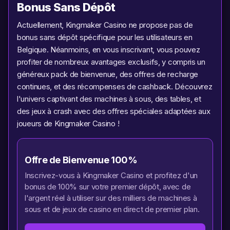
Bonus Sans Dépôt
Actuellement, Kingmaker Casino ne propose pas de
bonus sans dépôt spécifique pour les utilisateurs en
Belgique. Néanmoins, en vous inscrivant, vous pouvez
profiter de nombreux avantages exclusifs, y compris un
généreux pack de bienvenue, des offres de recharge
continues, et des récompenses de cashback. Découvrez
l'univers captivant des machines à sous, des tables, et
des jeux à crash avec des offres spéciales adaptées aux
joueurs de Kingmaker Casino !
Offre de Bienvenue 100%
Inscrivez-vous à Kingmaker Casino et profitez d'un
bonus de 100% sur votre premier dépôt, avec de
l'argent réel à utiliser sur des milliers de machines à
sous et de jeux de casino en direct de premier plan.