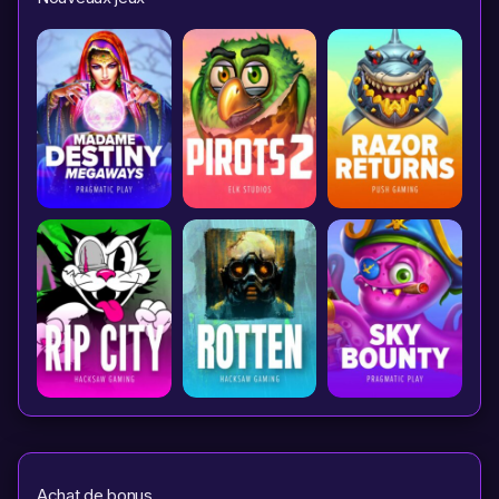
Achat de bonus